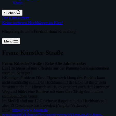
Xhain
Suchen
Für Klimaschutz:
Keine weiteren Hochhäuser im Kiez!
Bürgerbegehren in Friedrichshain-Kreuzberg
Menü
Franz-Künstler-Straße
Franz-Künstler-Straße / Ecke Alte Jakobstraße:
Ein Hochhaus ist nun offenbar aus der Planung herausgenommen
worden. Sehr gut!
Bisheriges Problem: Diese Eigenentwicklung des Bezirks kann
nicht nachhaltig sein. Das Hochhaus auf der Ecke ist durch sein
Struktur nicht nur klimaschädlich, es versperrt auch den kürzesten
Weg und bildet eine Barriere mit einer überflüssig dominanten
städtebaulichen Geste.
Im Modell sind nur 12 Geschosse dargestellt, das Hochhaus soll
aber 15 Geschosse hoch werden (Angabe Verfasser).
Infos:
https://www.baustelle-
gemeinwohl.de/baustellen/quartiersentwicklung-an-der-franz-