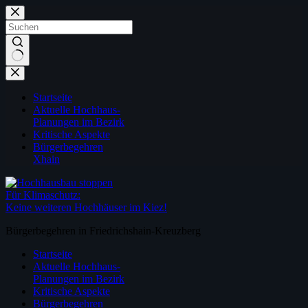
Zum
Inhalt
springen
Keine
Ergebnisse
Startseite
Aktuelle Hochhaus-
Planungen im Bezirk
Kritische Aspekte
Bürgerbegehren
Xhain
Für Klimaschutz:
Keine weiteren Hochhäuser im Kiez!
Bürgerbegehren in Friedrichshain-Kreuzberg
Startseite
Aktuelle Hochhaus-
Planungen im Bezirk
Kritische Aspekte
Bürgerbegehren